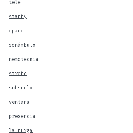
tele
stanby
opaco
sonámbulo
nemotecnia
strobe
subsuelo
ventana
presencia
la purga